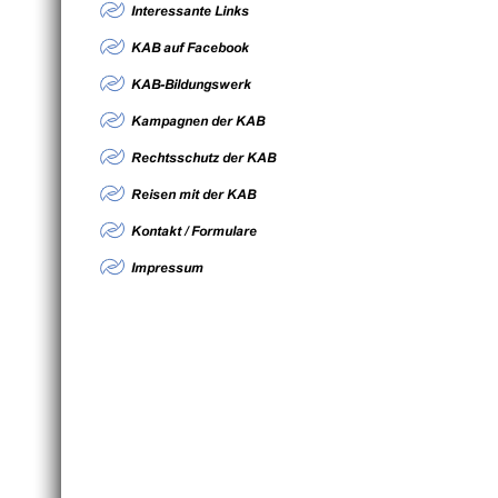
Alwin
Werner-v
4860
Tel.: 