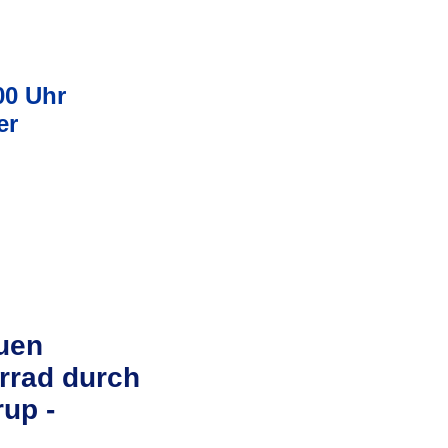
00 Uhr
er
auen
hrrad durch
rup -