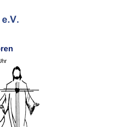
oren
Uhr