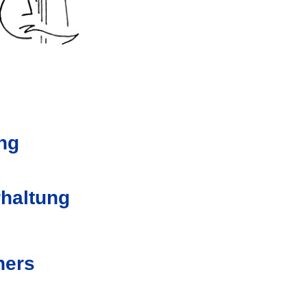
ng
haltung
ners