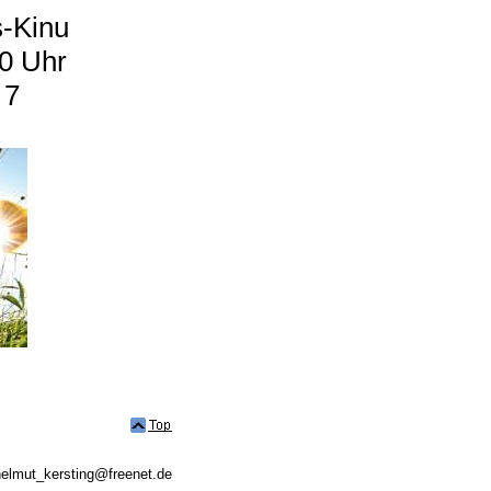
s-Kinu
00 Uhr
 7
 helmut_kersting@freenet.de